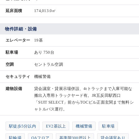
延床面積
174,013.0㎡
物件詳細・設備
エレベーター
19基
駐車場
あり 750台
空調
セントラル空調
セキュリティ
機械警備
建物設備
貸会議室・貸展示場併設、4tトラックまで入庫可能な
搬出入専用トラックヤード有。JR五反田駅西口
「SUIT SELECT」前からTOCビル正面玄関まで無料シ
ャトルバス運行。
駅徒歩5分以内
EV2基以上
機械警備
駐車場
駐輪場
OAフロア
基準階300坪以上
貸会議室あり