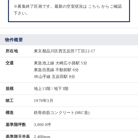
※募集終了区画です。最新の空室状況は
こちら
からご確認
下さい。
物件概要
所在地
東京都品川区西五反田7丁目22-17
交通
東急池上線 大崎広小路駅 5分
東急目黒線 不動前駅 6分
JR山手線 五反田駅 8分
規模
地上13階 / 地下3階
竣工
1970年3月
構造
鉄骨鉄筋コンクリート(SRC造)
基準階坪数
3,000.0坪
基準階天井高
2,400mm