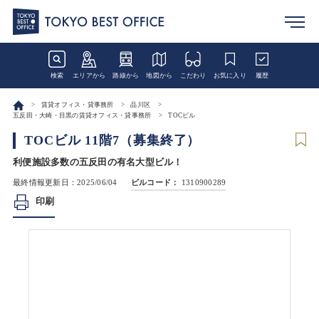
検索
エリアから
路線から
地図から
こだわり
お気に入り
履歴
賃貸オフィス・貸事務所
品川区
五反田・大崎・目黒の賃貸オフィス・貸事務所
TOCビル
TOCビル 11階7（募集終了）
利便施設多数の五反田の有名大型ビル！
最終情報更新日：2025/06/04
ビルコード：
1310900289
印刷