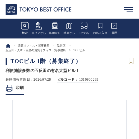
検索
エリアから
路線から
地図から
こだわり
お気に入り
履歴
賃貸オフィス・貸事務所
品川区
五反田・大崎・目黒の賃貸オフィス・貸事務所
TOCビル
TOCビル 1階（募集終了）
利便施設多数の五反田の有名大型ビル！
最終情報更新日：2026/07/28
ビルコード：
1310900289
印刷