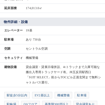
延床面積
174,013.0㎡
物件詳細・設備
エレベーター
19基
駐車場
あり 750台
空調
セントラル空調
セキュリティ
機械警備
建物設備
貸会議室・貸展示場併設、4tトラックまで入庫可能な
搬出入専用トラックヤード有。JR五反田駅西口
「SUIT SELECT」前からTOCビル正面玄関まで無料シ
ャトルバス運行。
駅徒歩5分以内
EV2基以上
機械警備
駐車場
駐輪場
OAフロア
基準階300坪以上
貸会議室あり