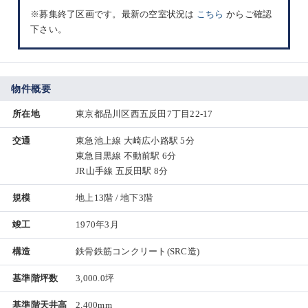
※募集終了区画です。最新の空室状況は
こちら
からご確認
下さい。
物件概要
所在地
東京都品川区西五反田7丁目22-17
交通
東急池上線 大崎広小路駅 5分
東急目黒線 不動前駅 6分
JR山手線 五反田駅 8分
規模
地上13階 / 地下3階
竣工
1970年3月
構造
鉄骨鉄筋コンクリート(SRC造)
基準階坪数
3,000.0坪
基準階天井高
2,400mm