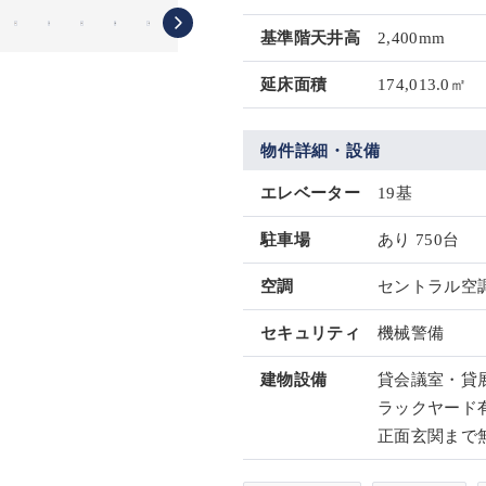
基準階天井高
2,400mm
延床面積
174,013.0㎡
物件詳細・設備
エレベーター
19基
駐車場
あり 750台
空調
セントラル空
セキュリティ
機械警備
建物設備
貸会議室・貸
ラックヤード有
正面玄関まで