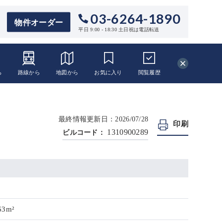
03-6264-1890
物件オーダー
平日 9:00 - 18:30 土日祝は電話転送
ら
路線から
地図から
お気に入り
閲覧
履歴
最終情報更新日：2026/07/28
印刷
1310900289
ビルコード：
63m²