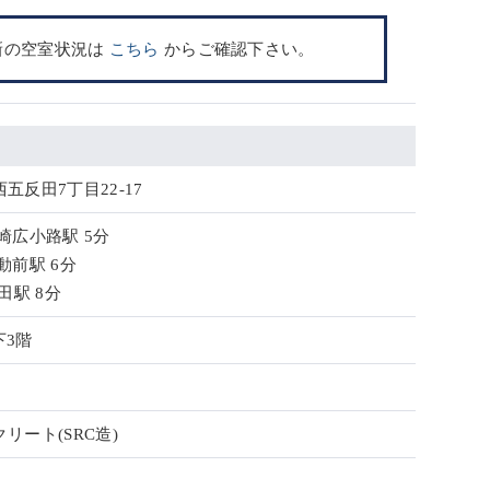
新の空室状況は
こちら
からご確認下さい。
五反田7丁目22-17
崎広小路駅 5分
動前駅 6分
田駅 8分
下3階
リート(SRC造)