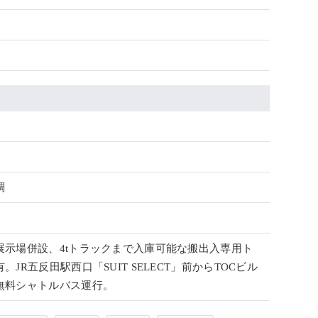
調
展示場併設、4tトラックまで入庫可能な搬出入専用ト
。JR五反田駅西口「SUIT SELECT」前からTOCビル
無料シャトルバス運行。