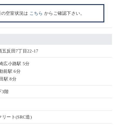
新の空室状況は
こちら
からご確認下さい。
五反田7丁目22-17
崎広小路駅 5分
動前駅 6分
田駅 8分
下3階
リート(SRC造)