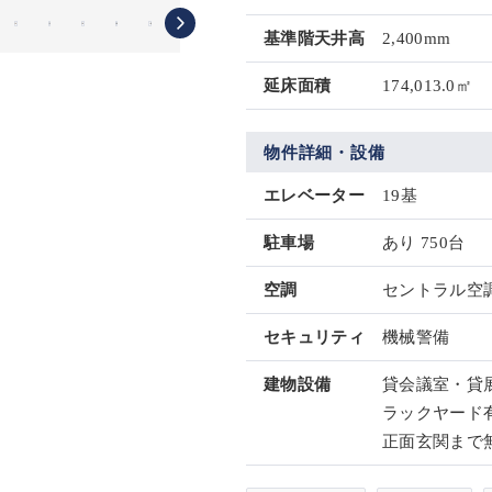
基準階天井高
2,400mm
延床面積
174,013.0㎡
物件詳細・設備
エレベーター
19基
駐車場
あり 750台
空調
セントラル空
セキュリティ
機械警備
建物設備
貸会議室・貸
ラックヤード有
正面玄関まで