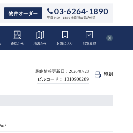
03-6264-1890
物件オーダー
平日 9:00 - 18:30 土日祝は電話転送
ら
路線から
地図から
お気に入り
閲覧
履歴
最終情報更新日：2026/07/28
印刷
1310900289
ビルコード：
9m²