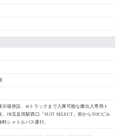
調
展示場併設、4tトラックまで入庫可能な搬出入専用ト
。JR五反田駅西口「SUIT SELECT」前からTOCビル
無料シャトルバス運行。