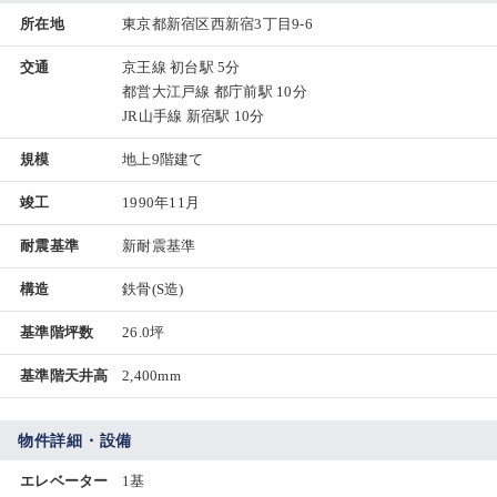
所在地
東京都新宿区西新宿3丁目9-6
交通
京王線 初台駅 5分
都営大江戸線 都庁前駅 10分
JR山手線 新宿駅 10分
規模
地上9階建て
竣工
1990年11月
耐震基準
新耐震基準
構造
鉄骨(S造)
基準階坪数
26.0坪
基準階天井高
2,400mm
物件詳細・設備
エレベーター
1基