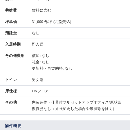
共益費
賃料に含む
坪単価
31,000円/坪
(共益費込)
預託金
なし
入居時期
即入居
その他費用
償却: なし
礼金: なし
更新料・再契約料: なし
トイレ
男女別
床仕様
OAフロア
その他
内装造作・什器付フルセットアップオフィス/原状回
復義務なし（原状変更した場合や破損等を除く）
物件概要