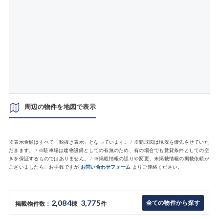
周辺の物件を地図で表示
※表示金額はすべて「税抜き表示」となっています。 / ※間取図は現況を優先させていた
だきます。 / ※駐車場は建物設備としての有無のため、有の場合でも賃貸条件としての空
きを保証するものではありません。 / ※掲載情報の誤りや変更、未掲載情報の掲載依頼が
ございましたら、お手数ですが
お問い合わせフォーム
よりご連絡ください。
2,084
3,775
全ての物件から探す
掲載物件数：
棟
件