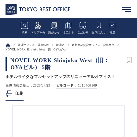
検索
エリアから
路線から
地図から
こだわり
お気に入り
履歴
賃貸オフィス・貸事務所
新宿区
西新宿の賃貸オフィス・貸事務所
NOVEL WORK Shinjuku West（旧：OYAビル）
NOVEL WORK Shinjuku West（旧：
OYAビル） 5階
ホテルライクなフルセットアップのリニューアルオフィス！
最終情報更新日：2026/07/23
ビルコード：
1310400109
印刷