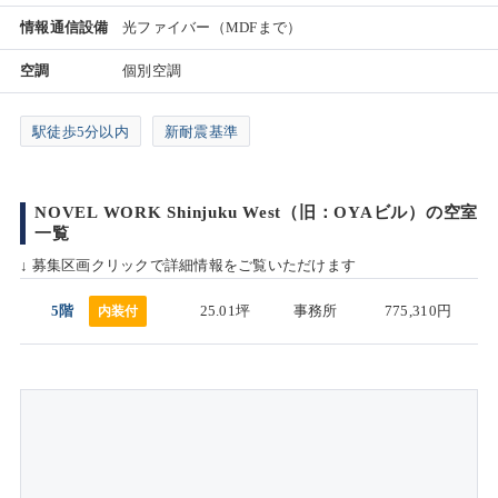
情報通信設備
光ファイバー（MDFまで）
空調
個別空調
駅徒歩5分以内
新耐震基準
NOVEL WORK Shinjuku West（旧：OYAビル）の空室
一覧
↓ 募集区画クリックで詳細情報をご覧いただけます
5階
25.01坪
事務所
775,310円
内装付