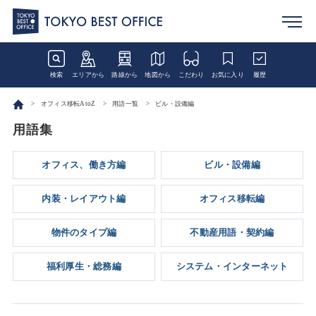
検索
エリアから
路線から
地図から
こだわり
お気に入り
履歴
オフィス移転AtoZ
用語一覧
ビル・設備編
用語集
オフィス、働き方編
ビル・設備編
内装・レイアウト編
オフィス移転編
物件のタイプ編
不動産用語・契約編
福利厚生・総務編
システム・インターネット