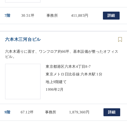
7階
30.51坪
事務所
411,885円
詳細
六本木三河台ビル
六本木通りに面す、ワンフロア約66坪、基本設備が整ったオフィス
ビル。
東京都港区六本木4丁目8-7
東京メトロ日比谷線 六本木駅 1分
地上9階建て
1996年2月
9階
67.12坪
事務所
1,879,360円
詳細