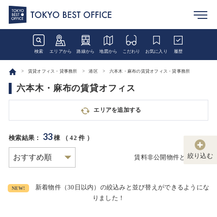
検索
エリアから
路線から
地図から
こだわり
お気に入り
履歴
賃貸オフィス・貸事務所
港区
六本木・麻布の賃貸オフィス・貸事務所
六本木・麻布の賃貸オフィス
エリアを追加する
33
検索結果：
棟 （
42
件 ）
絞り込む
賃料非公開物件とは
新着物件（30日以内）の絞込みと並び替えができるようにな
NEW!
りました！