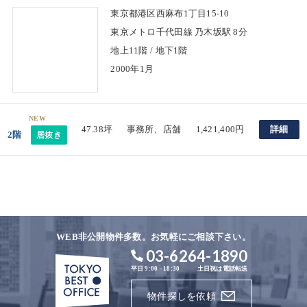
東京都港区西麻布1丁目15-10
東京メトロ千代田線 乃木坂駅 8分
地上11階 / 地下1階
2000年1月
NEW
47.38坪
事務所、店舗
1,421,400円
詳細
2階
居抜き
WEB非公開物件多数。お気軽にご相談下さい。
03-6264-1890
平日 9:00 - 18:30
土日祝は電話転送
物件探しを依頼