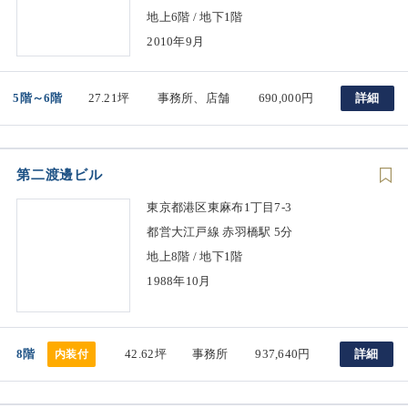
地上6階 / 地下1階
2010年9月
5階～6階
27.21坪
事務所、店舗
690,000円
詳細
第二渡邊ビル
東京都港区東麻布1丁目7-3
都営大江戸線 赤羽橋駅 5分
地上8階 / 地下1階
1988年10月
8階
42.62坪
事務所
937,640円
詳細
内装付