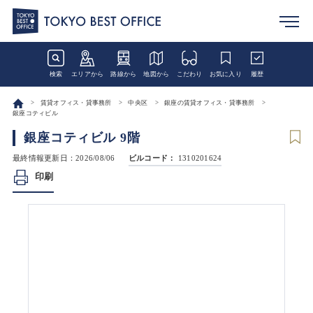
検索
エリアから
路線から
地図から
こだわり
お気に入り
履歴
賃貸オフィス・貸事務所
中央区
銀座の賃貸オフィス・貸事務所
銀座コティビル
銀座コティビル 9階
最終情報更新日：2026/08/06
ビルコード：
1310201624
印刷