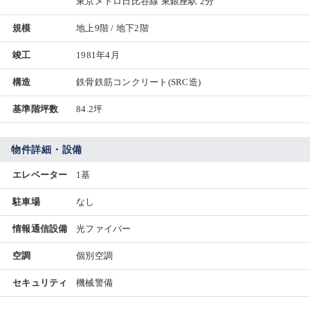
東京メトロ日比谷線 東銀座駅 2分
規模
地上9階 / 地下2階
竣工
1981年4月
構造
鉄骨鉄筋コンクリート(SRC造)
基準階坪数
84.2坪
物件詳細・設備
エレベーター
1基
駐車場
なし
情報通信設備
光ファイバー
空調
個別空調
セキュリティ
機械警備