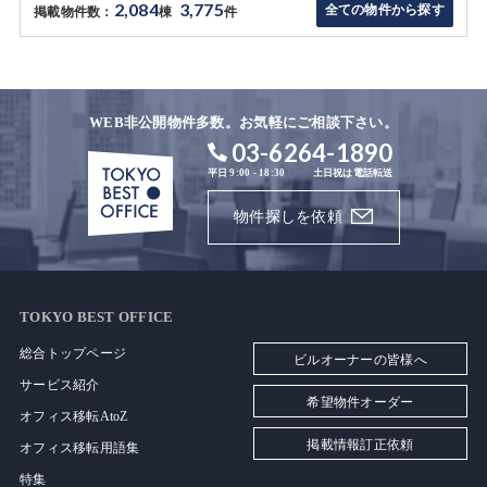
2,084
3,775
全ての物件から探す
掲載物件数：
棟
件
WEB非公開物件多数。お気軽にご相談下さい。
03-6264-1890
平日 9:00 - 18:30
土日祝は電話転送
物件探しを依頼
TOKYO BEST OFFICE
総合トップページ
ビルオーナーの皆様へ
サービス紹介
希望物件オーダー
オフィス移転AtoZ
掲載情報訂正依頼
オフィス移転用語集
特集