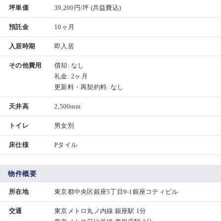
坪単価
39,200円/坪
(共益費込)
預託金
10ヶ月
入居時期
即入居
その他費用
償却: なし
礼金: 2ヶ月
更新料・再契約料: なし
天井高
2,500mm
トイレ
男女別
床仕様
Pタイル
物件概要
所在地
東京都中央区銀座5丁目9-1銀座コティビル
交通
東京メトロ丸ノ内線 銀座駅 1分