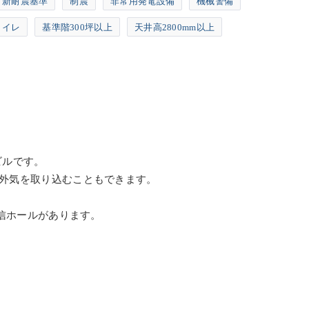
新耐震基準
制震
非常用発電設備
機械警備
トイレ
基準階300坪以上
天井高2800mm以上
ビルです。
外気を取り込むこともできます。
信ホールがあります。