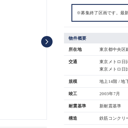
※募集終了区画です。最
物件概要
所在地
東京都中央区銀
交通
東京メトロ日比
東京メトロ日比
規模
地上14階 / 地
竣工
2003年7月
耐震基準
新耐震基準
構造
鉄筋コンクリー