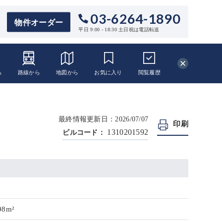
03-6264-1890
物件オーダー
平日 9:00 - 18:30 土日祝は電話転送
ら
路線から
地図から
お気に入り
閲覧
履歴
最終情報更新日：2026/07/07
印刷
1310201592
ビルコード：
98m²