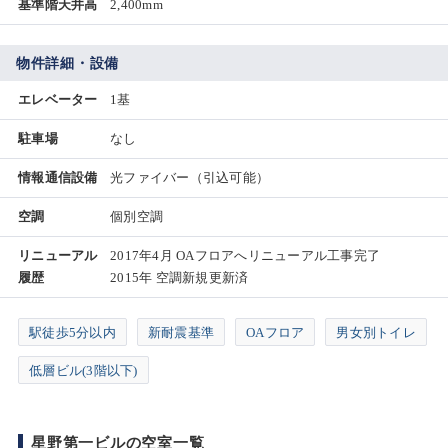
基準階天井高
2,400mm
物件詳細・設備
エレベーター
1基
駐車場
なし
情報通信設備
光ファイバー（引込可能）
空調
個別空調
リニューアル
2017年4月 OAフロアへリニューアル工事完了
履歴
2015年 空調新規更新済
駅徒歩5分以内
新耐震基準
OAフロア
男女別トイレ
低層ビル(3階以下)
星野第一ビルの空室一覧