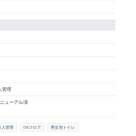
人管理
 リニューアル済
有人管理
OAフロア
男女別トイレ