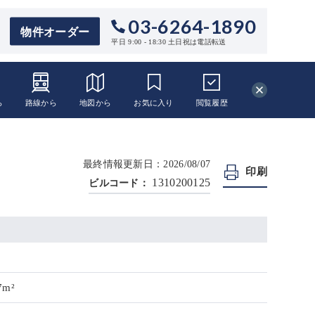
03-6264-1890
物件オーダー
平日 9:00 - 18:30 土日祝は電話転送
ら
路線から
地図から
お気に入り
閲覧
履歴
最終情報更新日：2026/08/07
印刷
1310200125
ビルコード：
7m²