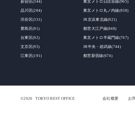
新宿区(344)
東京メトロ日比谷線(965)
品川区(284)
東京メトロ丸ノ内線(938)
渋谷区(331)
JR京浜東北線(921)
豊島区(91)
都営大江戸線(848)
台東区(92)
東京メトロ半蔵門線(767)
文京区(95)
JR中央・総武線(744)
江東区(191)
都営新宿線(674)
©2026
TOKYO BEST OFFICE
会社概要
お