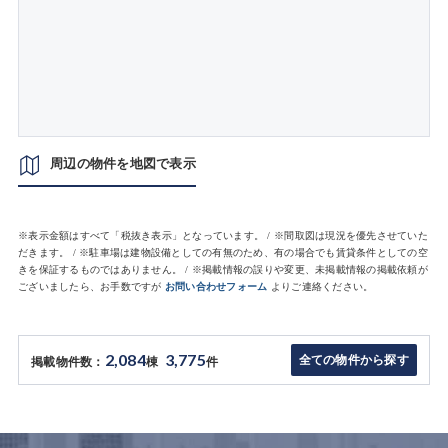
周辺の物件を地図で表示
※表示金額はすべて「税抜き表示」となっています。 / ※間取図は現況を優先させていた
だきます。 / ※駐車場は建物設備としての有無のため、有の場合でも賃貸条件としての空
きを保証するものではありません。 / ※掲載情報の誤りや変更、未掲載情報の掲載依頼が
ございましたら、お手数ですが
お問い合わせフォーム
よりご連絡ください。
2,084
3,775
全ての物件から探す
掲載物件数：
棟
件