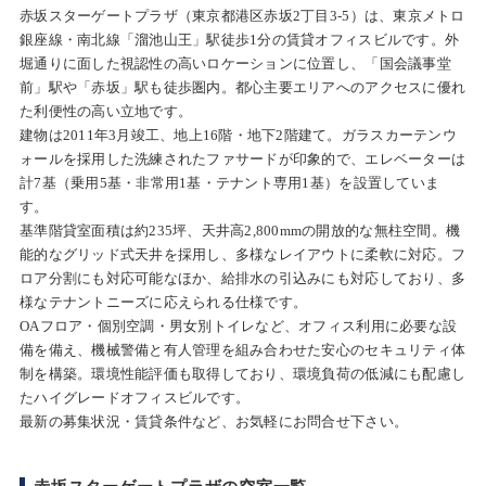
赤坂スターゲートプラザ（東京都港区赤坂2丁目3-5）は、東京メトロ
銀座線・南北線「溜池山王」駅徒歩1分の賃貸オフィスビルです。外
堀通りに面した視認性の高いロケーションに位置し、「国会議事堂
前」駅や「赤坂」駅も徒歩圏内。都心主要エリアへのアクセスに優れ
た利便性の高い立地です。
建物は2011年3月竣工、地上16階・地下2階建て。ガラスカーテンウ
ォールを採用した洗練されたファサードが印象的で、エレベーターは
計7基（乗用5基・非常用1基・テナント専用1基）を設置していま
す。
基準階貸室面積は約235坪、天井高2,800mmの開放的な無柱空間。機
能的なグリッド式天井を採用し、多様なレイアウトに柔軟に対応。フ
ロア分割にも対応可能なほか、給排水の引込みにも対応しており、多
様なテナントニーズに応えられる仕様です。
OAフロア・個別空調・男女別トイレなど、オフィス利用に必要な設
備を備え、機械警備と有人管理を組み合わせた安心のセキュリティ体
制を構築。環境性能評価も取得しており、環境負荷の低減にも配慮し
たハイグレードオフィスビルです。
最新の募集状況・賃貸条件など、お気軽にお問合せ下さい。