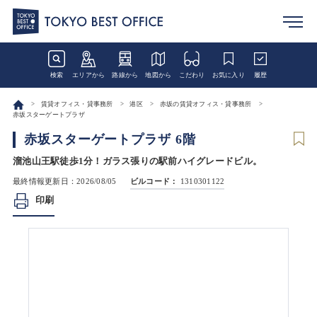
検索
エリアから
路線から
地図から
こだわり
お気に入り
履歴
賃貸オフィス・貸事務所
港区
赤坂の賃貸オフィス・貸事務所
赤坂スターゲートプラザ
赤坂スターゲートプラザ 6階
溜池山王駅徒歩1分！ガラス張りの駅前ハイグレードビル。
最終情報更新日：2026/08/05
ビルコード：
1310301122
印刷