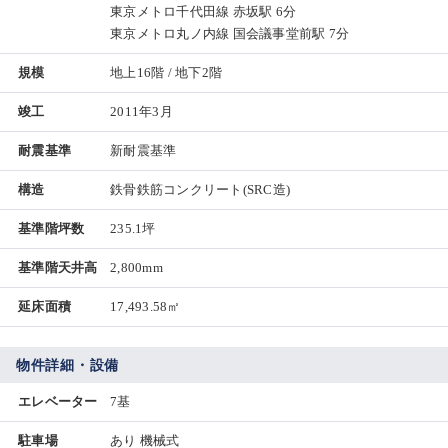
東京メトロ千代田線 赤坂駅 6分
東京メトロ丸ノ内線 国会議事堂前駅 7分
規模
地上16階 / 地下2階
竣工
2011年3月
耐震基準
新耐震基準
構造
鉄骨鉄筋コンクリート(SRC造)
基準階坪数
235.1坪
基準階天井高
2,800mm
延床面積
17,493.58㎡
物件詳細・設備
エレベーター
7基
駐車場
あり 機械式