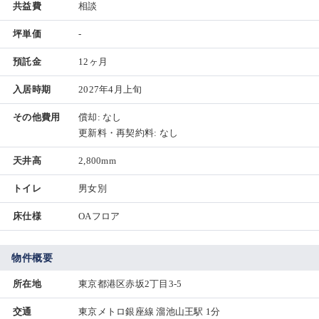
共益費
相談
坪単価
-
預託金
12ヶ月
入居時期
2027年4月上旬
その他費用
償却: なし
更新料・再契約料: なし
天井高
2,800mm
トイレ
男女別
床仕様
OAフロア
物件概要
所在地
東京都港区赤坂2丁目3-5
交通
東京メトロ銀座線 溜池山王駅 1分