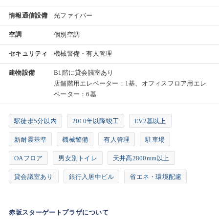
情報通信設備
光ファイバー
空調
個別空調
セキュリティ
機械警備・有人管理
建物設備
B1階に貸会議室あり
店舗階用エレベーター：1基、オフィスフロア用エレ
ベーター：6基
駅徒歩5分以内
2010年以降竣工
EV2基以上
新耐震基準
機械警備
有人管理
駐車場
OAフロア
男女別トイレ
天井高2800mm以上
貸会議室あり
銀行入居中ビル
省エネ・環境配慮
赤坂スターゲートプラザについて