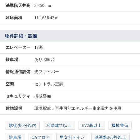
基準階天井高
2,450mm
延床面積
111,658.42㎡
物件詳細・設備
エレベーター
18基
駐車場
あり 306台
情報通信設備
光ファイバー
空調
セントラル空調
セキュリティ
機械警備
建物設備
環境配慮：再生可能エネルギー由来電力を使用
駅徒歩5分以内
20階建て以上
EV2基以上
機械警備
駐車場
OAフロア
男女別トイレ
基準階300坪以上