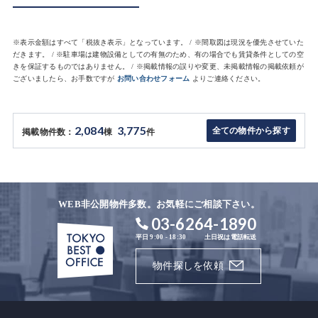
※表示金額はすべて「税抜き表示」となっています。 / ※間取図は現況を優先させていた
だきます。 / ※駐車場は建物設備としての有無のため、有の場合でも賃貸条件としての空
きを保証するものではありません。 / ※掲載情報の誤りや変更、未掲載情報の掲載依頼が
ございましたら、お手数ですが
お問い合わせフォーム
よりご連絡ください。
2,084
3,775
全ての物件から探す
掲載物件数：
棟
件
WEB非公開物件多数。お気軽にご相談下さい。
03-6264-1890
平日 9:00 - 18:30
土日祝は電話転送
物件探しを依頼