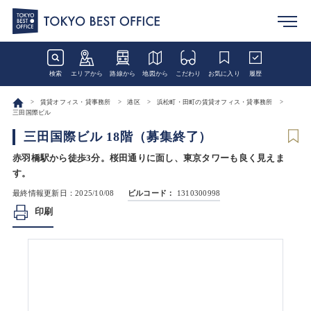
検索
エリアから
路線から
地図から
こだわり
お気に入り
履歴
賃貸オフィス・貸事務所
港区
浜松町・田町の賃貸オフィス・貸事務所
三田国際ビル
三田国際ビル 18階（募集終了）
赤羽橋駅から徒歩3分。桜田通りに面し、東京タワーも良く見えま
す。
最終情報更新日：2025/10/08
ビルコード：
1310300998
印刷