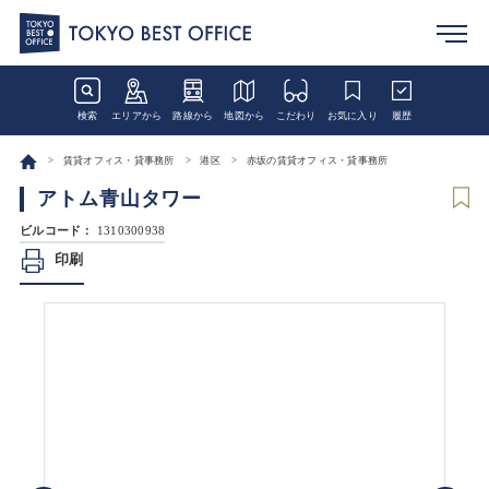
検索
エリアから
路線から
地図から
こだわり
お気に入り
履歴
賃貸オフィス・貸事務所
港区
赤坂の賃貸オフィス・貸事務所
アトム青山タワー
ビルコード：
1310300938
印刷