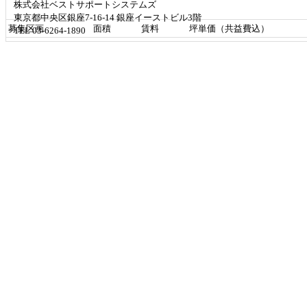
株式会社ベストサポートシステムズ
東京都中央区銀座7-16-14 銀座イーストビル3階
募集区画
面積
賃料
坪単価（共益費込）
TEL 03-6264-1890