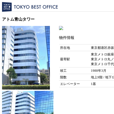
アトム青山タワー
物件情報
所在地
東京都港区赤坂7
東京メトロ銀座
最寄駅
東京メトロ丸ノ
東京メトロ千代田
竣工
1988年3月
階数
地上9階 / 地下
エレベーター
1基