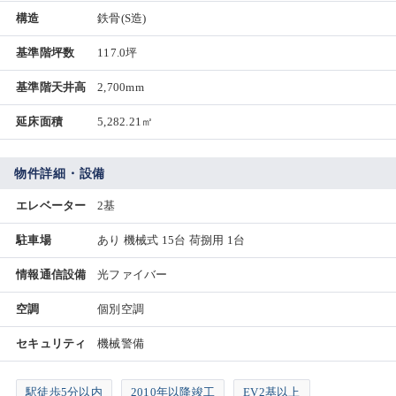
構造
鉄骨(S造)
基準階坪数
117.0坪
基準階天井高
2,700mm
延床面積
5,282.21㎡
物件詳細・設備
エレベーター
2基
駐車場
あり 機械式 15台 荷捌用 1台
情報通信設備
光ファイバー
空調
個別空調
セキュリティ
機械警備
駅徒歩5分以内
2010年以降竣工
EV2基以上