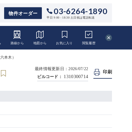
03-6264-1890
物件オーダー
平日 9:00 - 18:30 土日祝は電話転送
ら
路線から
地図から
お気に入り
閲覧
履歴
ス六本木）
最終情報更新日：2026/07/22
印刷
1310300714
ビルコード：