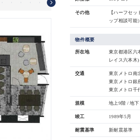
その他
【ハーフセッ
ップ相談可能
物件概要
所在地
東京都港区六本
レイス六本木)
交通
東京メトロ南北
東京メトロ銀座
東京メトロ千代
規模
地上9階 / 地下
竣工
1989年5月
耐震基準
新耐震基準