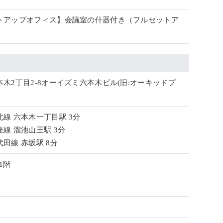
トアップオフィス】会議室の什器付き（フルセットア
）
木2丁目2-8オーイズミ六本木ビル(旧:オーキッドプ
線 六本木一丁目駅 3分
線 溜池山王駅 3分
田線 赤坂駅 8分
1階