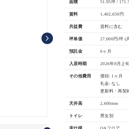
面積
51.95坪 / 171.
賃料
1,402,650円
共益費
賃料に含む
坪単価
27,000円/坪
(
預託金
6ヶ月
入居時期
2026年8月上
その他費用
償却: 1ヶ月
礼金: なし
更新料・再契約
天井高
2,600mm
トイレ
男女別
床仕様
OAフロア