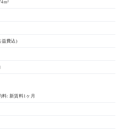
74m²
共益費込)
旬
料: 新賃料1ヶ月