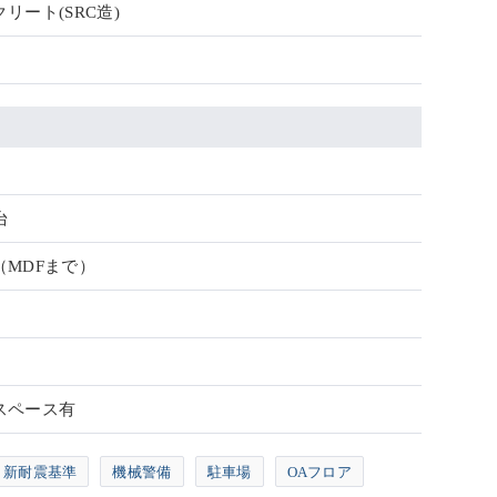
リート(SRC造)
台
（MDFまで）
スペース有
新耐震基準
機械警備
駐車場
OAフロア