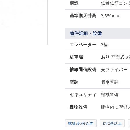
構造
鉄骨鉄筋コンク
基準階天井高
2,550mm
物件詳細・設備
エレベーター
2基
駐車場
あり 平面式 3
情報通信設備
光ファイバー
空調
個別空調
セキュリティ
機械警備
建物設備
建物内に喫煙
駅徒歩5分以内
EV2基以上