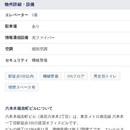
物件詳細・設備
エレベーター
1基
駐車場
あり
情報通信設備
光ファイバー
空調
個別空調
セキュリティ
機械警備
駅徒歩5分以内
機械警備
OAフロア
男女別トイレ
喫煙スペース有
六本木福吉町ビルについて
六本木福吉町ビル（港区六本木2丁目）は、東京メトロ南北線 六本木
一丁目駅徒歩3分の賃貸オフィスビルです。
ビルの竣工は1964年11月、建物規模は地上7階建てです。エレベータ