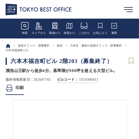
検索
エリアから
路線から
地図から
こだわり
お気に入り
履歴
賃貸オフィス・貸事務所
港区
六本木・麻布の賃貸オフィス・貸事務所
六本木福吉町ビル
六本木福吉町ビル 2階203（募集終了）
溜池山王駅から徒歩4分。基準階が100坪を超える大型ビル。
最終情報更新日：2026/07/02
ビルコード：
1310300011
印刷