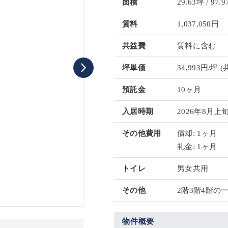
面積
29.63坪 / 97.9
賃料
1,037,050円
共益費
賃料に含む
坪単価
34,993円/坪
(
預託金
10ヶ月
入居時期
2026年8月上
その他費用
償却: 1ヶ月
礼金: 1ヶ月
トイレ
男女共用
その他
2階3階4階の
物件概要