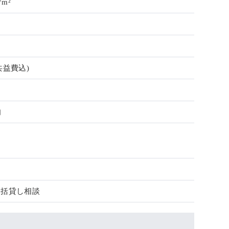
7m²
共益費込)
旬
一括貸し相談