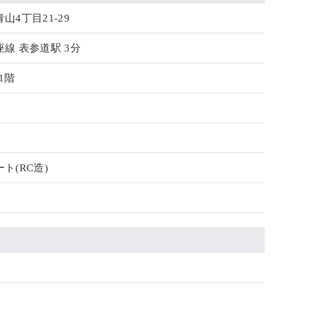
4丁目21-29
線 表参道駅 3分
1階
ト(RC造)