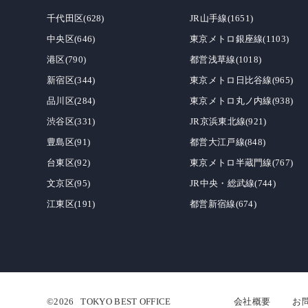
千代田区(628)
JR山手線(1651)
中央区(646)
東京メトロ銀座線(1103)
港区(790)
都営浅草線(1018)
新宿区(344)
東京メトロ日比谷線(965)
品川区(284)
東京メトロ丸ノ内線(938)
渋谷区(331)
JR京浜東北線(921)
豊島区(91)
都営大江戸線(848)
台東区(92)
東京メトロ半蔵門線(767)
文京区(95)
JR中央・総武線(744)
江東区(191)
都営新宿線(674)
©2026
TOKYO BEST OFFICE
会社概要
お