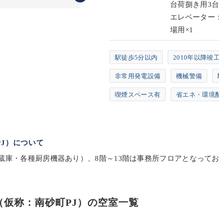
台荷捌き用3台
エレベーター：
場用×1
駅徒歩5分以内
2010年以降竣
非常用発電設備
機械警備
喫煙スペース有
省エネ・環境
町PJ）について
蔵庫・各種厨房機器あり）、8階～13階は事務所フロアとなって
AST（仮称：南砂町PJ）の空室一覧