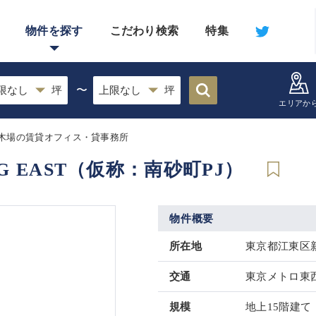
物件を探す
こだわり検索
特集
〜
エリアか
木場の賃貸オフィス・貸事務所
NG EAST（仮称：南砂町PJ）
物件概要
所在地
東京都江東区新
交通
東京メトロ東西
規模
地上15階建て