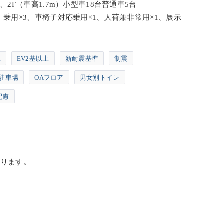
、2F（車高1.7m）小型車18台普通車5台
乗用×3、車椅子対応乗用×1、人荷兼非常用×1、展示
工
EV2基以上
新耐震基準
制震
駐車場
OAフロア
男女別トイレ
配慮
おります。