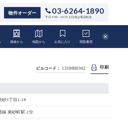
03-6264-1890
物件オーダー
平日 9:00 - 18:30 土日祝は電話転送
ら
路線から
地図から
お気に入り
閲覧
履歴
印刷
1310800302
ビルコード：
砂3丁目1-18
線 南砂町駅 2分