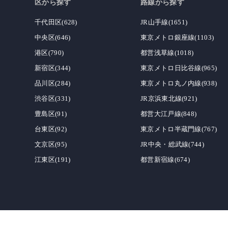
区から探す
路線から探す
千代田区(628)
JR山手線(1651)
中央区(646)
東京メトロ銀座線(1103)
港区(790)
都営浅草線(1018)
新宿区(344)
東京メトロ日比谷線(965)
品川区(284)
東京メトロ丸ノ内線(938)
渋谷区(331)
JR京浜東北線(921)
豊島区(91)
都営大江戸線(848)
台東区(92)
東京メトロ半蔵門線(767)
文京区(95)
JR中央・総武線(744)
江東区(191)
都営新宿線(674)