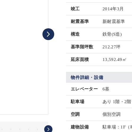
竣工
2014年3月
耐震基準
新耐震基準
構造
鉄骨(S造)
基準階坪数
212.27坪
延床面積
13,592.49㎡
物件詳細・設備
エレベーター
6基
駐車場
あり 1階・2階
空調
個別空調
建物設備
駐車場：1F（