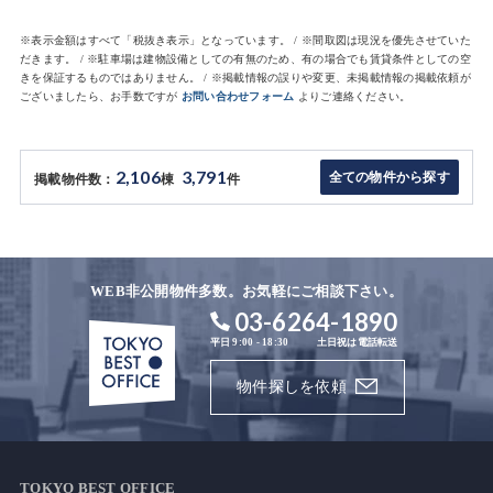
※表示金額はすべて「税抜き表示」となっています。 / ※間取図は現況を優先させていた
だきます。 / ※駐車場は建物設備としての有無のため、有の場合でも賃貸条件としての空
きを保証するものではありません。 / ※掲載情報の誤りや変更、未掲載情報の掲載依頼が
ございましたら、お手数ですが
お問い合わせフォーム
よりご連絡ください。
2,106
3,791
全ての物件から探す
掲載物件数：
棟
件
WEB非公開物件多数。お気軽にご相談下さい。
03-6264-1890
平日 9:00 - 18:30
土日祝は電話転送
物件探しを依頼
TOKYO BEST OFFICE