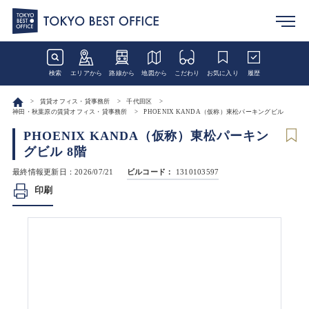
検索
エリアから
路線から
地図から
こだわり
お気に入り
履歴
賃貸オフィス・貸事務所
千代田区
神田・秋葉原の賃貸オフィス・貸事務所
PHOENIX KANDA（仮称）東松パーキングビル
PHOENIX KANDA（仮称）東松パーキン
グビル 8階
最終情報更新日：2026/07/21
ビルコード：
1310103597
印刷