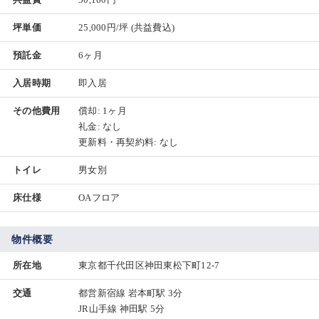
坪単価
25,000円/坪
(共益費込)
預託金
6ヶ月
入居時期
即入居
その他費用
償却: 1ヶ月
礼金: なし
更新料・再契約料: なし
トイレ
男女別
床仕様
OAフロア
物件概要
所在地
東京都千代田区神田東松下町12-7
交通
都営新宿線 岩本町駅 3分
JR山手線 神田駅 5分