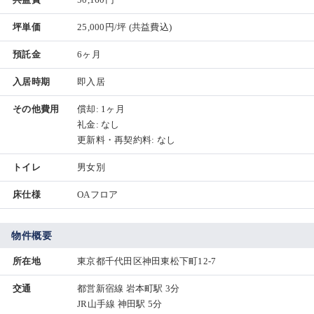
坪単価
25,000円/坪
(共益費込)
預託金
6ヶ月
入居時期
即入居
その他費用
償却: 1ヶ月
礼金: なし
更新料・再契約料: なし
トイレ
男女別
床仕様
OAフロア
物件概要
所在地
東京都千代田区神田東松下町12-7
交通
都営新宿線 岩本町駅 3分
JR山手線 神田駅 5分