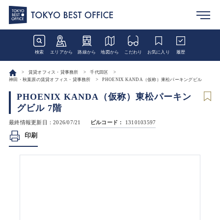
検索
エリアから
路線から
地図から
こだわり
お気に入り
履歴
賃貸オフィス・貸事務所
千代田区
神田・秋葉原の賃貸オフィス・貸事務所
PHOENIX KANDA（仮称）東松パーキングビル
PHOENIX KANDA（仮称）東松パーキン
グビル 7階
最終情報更新日：2026/07/21
ビルコード：
1310103597
印刷