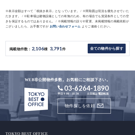
※表示金額はすべて「税抜き表示」となっています。 / ※間取図は現況を優先させていた
だきます。 / ※駐車場は建物設備としての有無のため、有の場合でも賃貸条件としての空
きを保証するものではありません。 / ※掲載情報の誤りや変更、未掲載情報の掲載依頼が
ございましたら、お手数ですが
お問い合わせフォーム
よりご連絡ください。
2,106
3,791
全ての物件から探す
掲載物件数：
棟
件
WEB非公開物件多数。お気軽にご相談下さい。
03-6264-1890
平日 9:00 - 18:30
土日祝は電話転送
物件探しを依頼
TOKYO BEST OFFICE