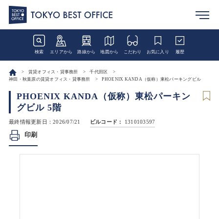
検索
エリアから
路線から
地図から
こだわり
お気に入り
履歴
賃貸オフィス・貸事務所
千代田区
神田・秋葉原の賃貸オフィス・貸事務所
PHOENIX KANDA（仮称）東松パーキングビル
PHOENIX KANDA（仮称）東松パーキン
グビル 5階
最終情報更新日：2026/07/21
ビルコード：
1310103597
印刷