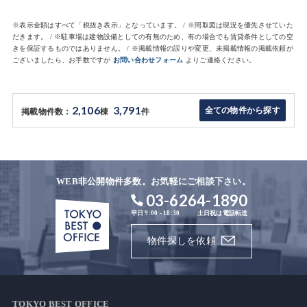
※表示金額はすべて「税抜き表示」となっています。 / ※間取図は現況を優先させていた
だきます。 / ※駐車場は建物設備としての有無のため、有の場合でも賃貸条件としての空
きを保証するものではありません。 / ※掲載情報の誤りや変更、未掲載情報の掲載依頼が
ございましたら、お手数ですが
お問い合わせフォーム
よりご連絡ください。
2,106
3,791
全ての物件から探す
掲載物件数：
棟
件
WEB非公開物件多数。お気軽にご相談下さい。
03-6264-1890
平日 9:00 - 18:30
土日祝は電話転送
物件探しを依頼
TOKYO BEST OFFICE