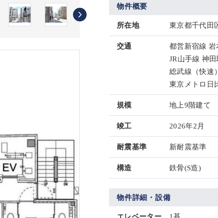
物件概要
所在地
東京都千代田区
交通
都営新宿線 岩
JR山手線 神田
総武線（快速）
東京メトロ日比
規模
地上9階建て
竣工
2026年2月
耐震基準
新耐震基準
構造
鉄骨(S造)
物件詳細・設備
エレベーター
1基