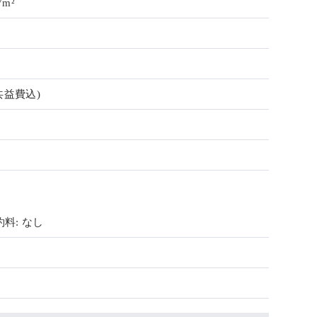
7m²
共益費込)
料: なし