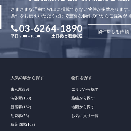
さまざまな理由でWEBに掲載できない物件が多数あります
条件をお伝えいただくだけで豊富な物件の中からご提案が
03-6264-1890
物件探しを依頼
平日 9:00 - 18:30
土日祝は電話転送
人気の駅から探す
物件を探す
東京駅(99)
エリアから探す
渋谷駅(163)
路線から探す
新宿駅(152)
地図から探す
池袋駅(73)
お気に入り一覧
秋葉原駅(103)