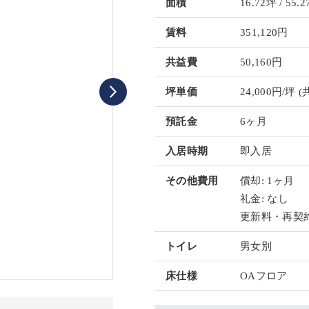
面積
16.72坪 / 55.2
賃料
351,120円
共益費
50,160円
坪単価
24,000円/坪
(
預託金
6ヶ月
入居時期
即入居
その他費用
償却: 1ヶ月
礼金: なし
更新料・再契約
トイレ
男女別
床仕様
OAフロア