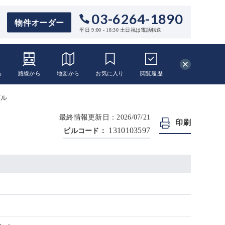
03-6264-1890
物件オーダー
平日 9:00 - 18:30 土日祝は電話転送
ら
路線から
地図から
お気に入り
閲覧
履歴
ビル
最終情報更新日：2026/07/21
印刷
1310103597
ビルコード：