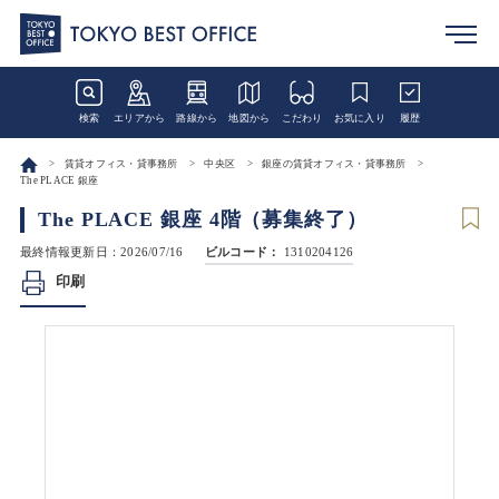
検索
エリアから
路線から
地図から
こだわり
お気に入り
履歴
賃貸オフィス・貸事務所
中央区
銀座の賃貸オフィス・貸事務所
The PLACE 銀座
The PLACE 銀座 4階（募集終了）
最終情報更新日：2026/07/16
ビルコード：
1310204126
印刷