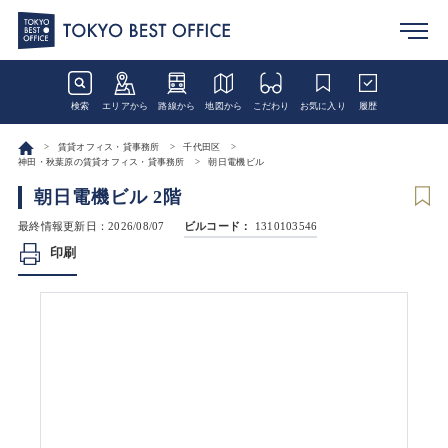
検索
エリアから
路線から
地図から
こだわり
お気に入り
履歴
賃貸オフィス・貸事務所
千代田区
神田・秋葉原の賃貸オフィス・貸事務所
朝日電機ビル
朝日電機ビル 2階
最終情報更新日：2026/08/07
ビルコード：
1310103546
印刷