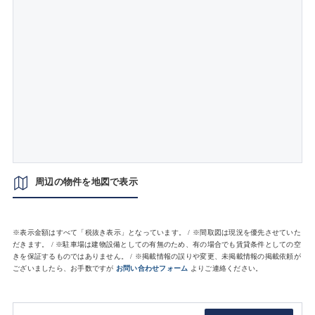
周辺の物件を地図で表示
※表示金額はすべて「税抜き表示」となっています。 / ※間取図は現況を優先させていた
だきます。 / ※駐車場は建物設備としての有無のため、有の場合でも賃貸条件としての空
きを保証するものではありません。 / ※掲載情報の誤りや変更、未掲載情報の掲載依頼が
ございましたら、お手数ですが
お問い合わせフォーム
よりご連絡ください。