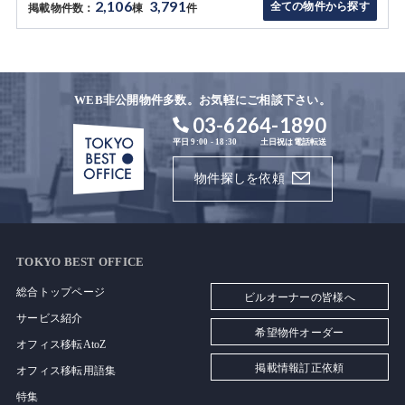
2,106
3,791
全ての物件から探す
掲載物件数：
棟
件
WEB非公開物件多数。お気軽にご相談下さい。
03-6264-1890
平日 9:00 - 18:30
土日祝は電話転送
物件探しを依頼
TOKYO BEST OFFICE
総合トップページ
ビルオーナーの皆様へ
サービス紹介
希望物件オーダー
オフィス移転AtoZ
掲載情報訂正依頼
オフィス移転用語集
特集