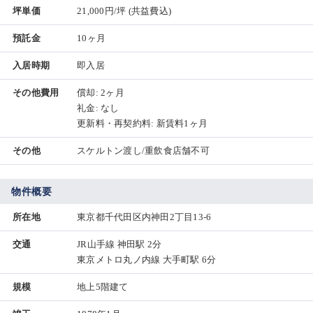
坪単価
21,000円/坪
(共益費込)
預託金
10ヶ月
入居時期
即入居
その他費用
償却: 2ヶ月
礼金: なし
更新料・再契約料: 新賃料1ヶ月
その他
スケルトン渡し/重飲食店舗不可
物件概要
所在地
東京都千代田区内神田2丁目13-6
交通
JR山手線 神田駅 2分
東京メトロ丸ノ内線 大手町駅 6分
規模
地上5階建て