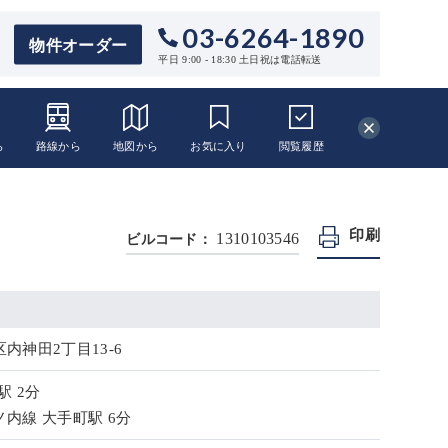
03-6264-1890
物件オーダー
平日 9:00 - 18:30 土日祝は電話転送
ら
路線から
地図から
お気に入り
閲覧
履歴
印刷
1310103546
ビルコード：
内神田2丁目13-6
駅 2分
内線 大手町駅 6分