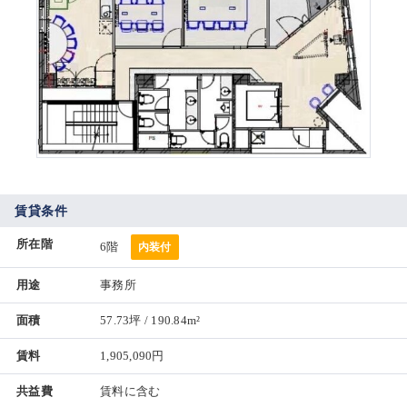
賃貸条件
所在階
6階
内装付
用途
事務所
面積
57.73坪 / 190.84m²
賃料
1,905,090円
共益費
賃料に含む