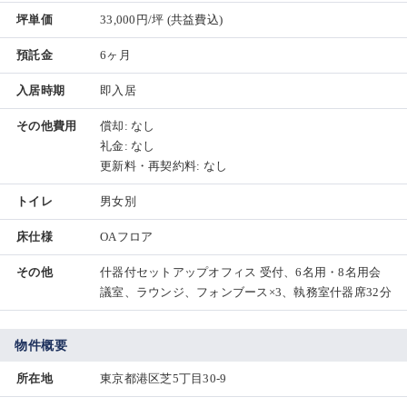
坪単価
33,000円/坪
(共益費込)
預託金
6ヶ月
入居時期
即入居
その他費用
償却: なし
礼金: なし
更新料・再契約料: なし
トイレ
男女別
床仕様
OAフロア
その他
什器付セットアップオフィス 受付、6名用・8名用会
議室、ラウンジ、フォンブース×3、執務室什器席32分
物件概要
所在地
東京都港区芝5丁目30-9