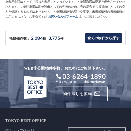
※表示金額はすべて「税抜き表示」となっています。 / ※間取図は現況を優先させていた
だきます。 / ※駐車場は建物設備としての有無のため、有の場合でも賃貸条件としての空
きを保証するものではありません。 / ※掲載情報の誤りや変更、未掲載情報の掲載依頼が
ございましたら、お手数ですが
お問い合わせフォーム
よりご連絡ください。
2,084
3,775
全ての物件から探す
掲載物件数：
棟
件
WEB非公開物件多数。お気軽にご相談下さい。
03-6264-1890
平日 9:00 - 18:30
土日祝は電話転送
物件探しを依頼
TOKYO BEST OFFICE
総合トップページ