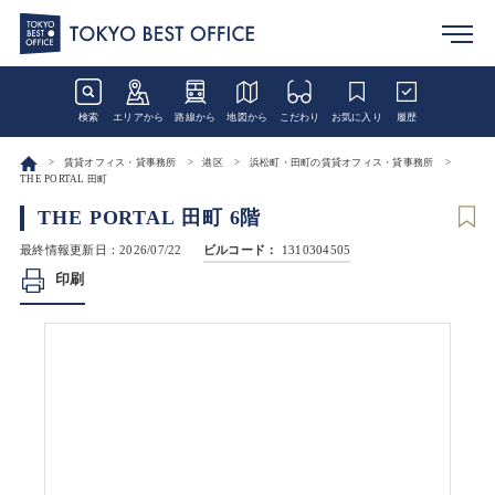
検索
エリアから
路線から
地図から
こだわり
お気に入り
履歴
賃貸オフィス・貸事務所
港区
浜松町・田町の賃貸オフィス・貸事務所
THE PORTAL 田町
THE PORTAL 田町 6階
最終情報更新日：2026/07/22
ビルコード：
1310304505
印刷