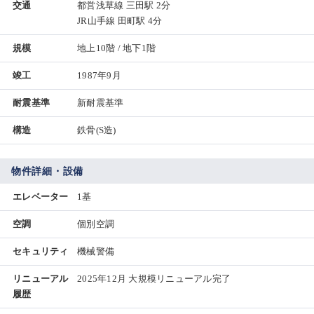
交通
都営浅草線 三田駅 2分
JR山手線 田町駅 4分
規模
地上10階 / 地下1階
竣工
1987年9月
耐震基準
新耐震基準
構造
鉄骨(S造)
物件詳細・設備
エレベーター
1基
空調
個別空調
セキュリティ
機械警備
リニューアル
2025年12月 大規模リニューアル完了
履歴