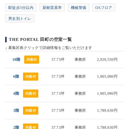
駅徒歩5分以内
新耐震基準
機械警備
OAフロア
男女別トイレ
THE PORTAL 田町の空室一覧
↓ 募集区画クリックで詳細情報をご覧いただけます
10階
57.73坪
事務所
2,020,550円
内装付
6階
57.73坪
事務所
1,905,090円
内装付
4階
57.73坪
事務所
1,905,090円
内装付
3階
57.73坪
事務所
1,789,630円
内装付
2階
57.73坪
事務所
1,789,630円
内装付