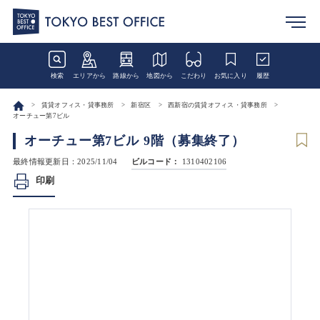
検索
エリアから
路線から
地図から
こだわり
お気に入り
履歴
賃貸オフィス・貸事務所
新宿区
西新宿の賃貸オフィス・貸事務所
オーチュー第7ビル
オーチュー第7ビル 9階（募集終了）
最終情報更新日：2025/11/04
ビルコード：
1310402106
印刷