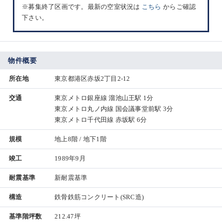
※募集終了区画です。最新の空室状況は
こちら
からご確認
下さい。
物件概要
所在地
東京都港区赤坂2丁目2-12
交通
東京メトロ銀座線 溜池山王駅 1分
東京メトロ丸ノ内線 国会議事堂前駅 3分
東京メトロ千代田線 赤坂駅 6分
規模
地上8階 / 地下1階
竣工
1989年9月
耐震基準
新耐震基準
構造
鉄骨鉄筋コンクリート(SRC造)
基準階坪数
212.47坪