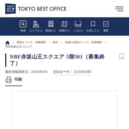
検索
エリアから
路線から
地図から
こだわり
お気に入り
履歴
賃貸オフィス・貸事務所
港区
赤坂の賃貸オフィス・貸事務所
NBF赤坂山王スクエア
NBF赤坂山王スクエア 5階501（募集終
了）
最終情報更新日：2026/06/18
ビルコード：
1310304390
印刷