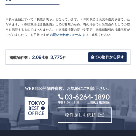
※表示金額はすべて「税抜き表示」となっています。 / ※間取図は現況を優先させていた
だきます。 / ※駐車場は建物設備としての有無のため、有の場合でも賃貸条件としての空
きを保証するものではありません。 / ※掲載情報の誤りや変更、未掲載情報の掲載依頼が
ございましたら、お手数ですが
お問い合わせフォーム
よりご連絡ください。
2,084
3,775
全ての物件から探す
掲載物件数：
棟
件
WEB非公開物件多数。お気軽にご相談下さい。
03-6264-1890
平日 9:00 - 18:30
土日祝は電話転送
物件探しを依頼