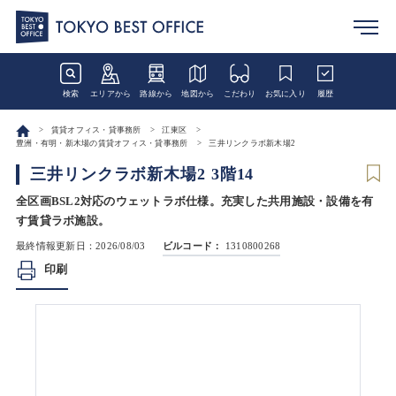
検索
エリアから
路線から
地図から
こだわり
お気に入り
履歴
賃貸オフィス・貸事務所
江東区
豊洲・有明・新木場の賃貸オフィス・貸事務所
三井リンクラボ新木場2
三井リンクラボ新木場2 3階14
全区画BSL2対応のウェットラボ仕様。充実した共用施設・設備を有
す賃貸ラボ施設。
最終情報更新日：2026/08/03
ビルコード：
1310800268
印刷