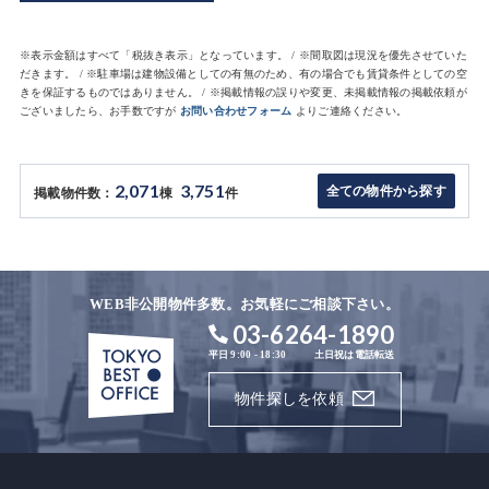
※表示金額はすべて「税抜き表示」となっています。 / ※間取図は現況を優先させていた
だきます。 / ※駐車場は建物設備としての有無のため、有の場合でも賃貸条件としての空
きを保証するものではありません。 / ※掲載情報の誤りや変更、未掲載情報の掲載依頼が
ございましたら、お手数ですが
お問い合わせフォーム
よりご連絡ください。
2,071
3,751
全ての物件から探す
掲載物件数：
棟
件
WEB非公開物件多数。お気軽にご相談下さい。
03-6264-1890
平日 9:00 - 18:30
土日祝は電話転送
物件探しを依頼