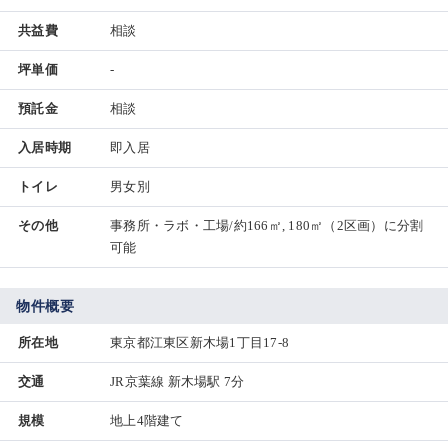
共益費
相談
坪単価
-
預託金
相談
入居時期
即入居
トイレ
男女別
その他
事務所・ラボ・工場/約166㎡, 180㎡（2区画）に分割
可能
物件概要
所在地
東京都江東区新木場1丁目17-8
交通
JR京葉線 新木場駅 7分
規模
地上4階建て