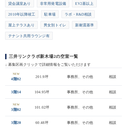
貸会議室あり
非常用発電設備
EV2基以上
2010年以降竣工
駐車場
ラボ・R&D相談
屋上テラスあり
男女別トイレ
新耐震基準
テナント共用ラウンジ有
三井リンクラボ新木場2の空室一覧
↓ 募集区画クリックで詳細情報をご覧いただけます
NEW
201.9坪
事務所、その他
相談
4階02
3階14
104.95坪
事務所、その他
相談
NEW
101.02坪
事務所、その他
相談
3階02
3階20
60.48坪
事務所、その他
相談