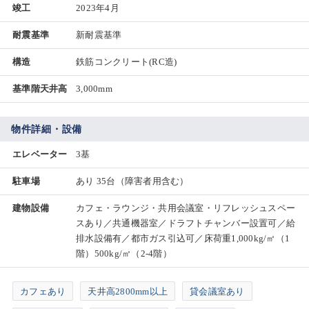
竣工
2023年4月
耐震基準
新耐震基準
構造
鉄筋コンクリート(RC造)
基準階天井高
3,000mm
物件詳細・設備
エレベーター
3基
駐車場
あり 35台（障害者用含む）
建物設備
カフェ・ラウンジ・共用会議室・リフレッシュスペー
スあり／共通機器室／ドラフトチャンバー設置可／給
排水設備有／都市ガス引込可／床荷重1,000kg/㎡（1
階）500kg/㎡（2-4階）
カフェあり
天井高2800mm以上
貸会議室あり