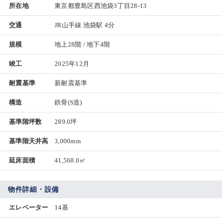
所在地
東京都豊島区西池袋3丁目28-13
交通
JR山手線 池袋駅 4分
規模
地上28階 / 地下4階
竣工
2025年12月
耐震基準
新耐震基準
構造
鉄骨(S造)
基準階坪数
289.0坪
基準階天井高
3,000mm
延床面積
41,568.0㎡
物件詳細・設備
エレベーター
14基