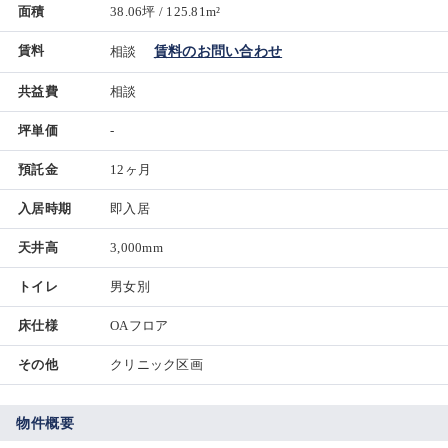
面積
38.06坪 / 125.81m²
賃料
相談
賃料のお問い合わせ
共益費
相談
坪単価
-
預託金
12ヶ月
入居時期
即入居
天井高
3,000mm
トイレ
男女別
床仕様
OAフロア
その他
クリニック区画
物件概要