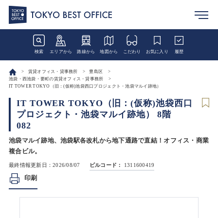
検索
エリアから
路線から
地図から
こだわり
お気に入り
履歴
賃貸オフィス・貸事務所
豊島区
池袋・西池袋・要町の賃貸オフィス・貸事務所
IT TOWER TOKYO（旧：(仮称)池袋西口プロジェクト・池袋マルイ跡地）
IT TOWER TOKYO（旧：(仮称)池袋西口
プロジェクト・池袋マルイ跡地） 8階
082
池袋マルイ跡地、池袋駅各改札から地下通路で直結！オフィス・商業
複合ビル。
最終情報更新日：2026/08/07
ビルコード：
1311600419
印刷