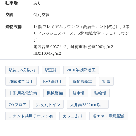
駐車場
あり
空調
個別空調
建物設備
17階 プレミアムラウンジ（高層テナント限定）、8階
リフレッシュスペース、5階 職域食堂・シェアラウン
ジ
電気容量 60VA/m2、耐荷重 執務室500kg/m2、
HDZ1000kg/m2
駅徒歩5分以内
駅直結
2010年以降竣工
20階建て以上
EV2基以上
新耐震基準
制震
非常用発電設備
機械警備
駐車場
駐輪場
OAフロア
男女別トイレ
天井高2800mm以上
テナント共用ラウンジ有
カフェあり
省エネ・環境配慮