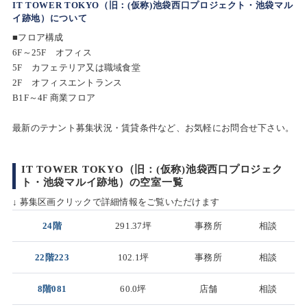
IT TOWER TOKYO（旧：(仮称)池袋西口プロジェクト・池袋マル
イ跡地）について
■フロア構成
6F～25F オフィス
5F カフェテリア又は職域食堂
2F オフィスエントランス
B1F～4F 商業フロア
最新のテナント募集状況・賃貸条件など、お気軽にお問合せ下さい。
IT TOWER TOKYO（旧：(仮称)池袋西口プロジェク
ト・池袋マルイ跡地）の空室一覧
↓ 募集区画クリックで詳細情報をご覧いただけます
24階
291.37坪
事務所
相談
22階223
102.1坪
事務所
相談
8階081
60.0坪
店舗
相談