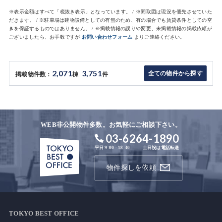
※表示金額はすべて「税抜き表示」となっています。 / ※間取図は現況を優先させていた
だきます。 / ※駐車場は建物設備としての有無のため、有の場合でも賃貸条件としての空
きを保証するものではありません。 / ※掲載情報の誤りや変更、未掲載情報の掲載依頼が
ございましたら、お手数ですが
お問い合わせフォーム
よりご連絡ください。
2,071
3,751
全ての物件から探す
掲載物件数：
棟
件
WEB非公開物件多数。お気軽にご相談下さい。
03-6264-1890
平日 9:00 - 18:30
土日祝は電話転送
物件探しを依頼
TOKYO BEST OFFICE