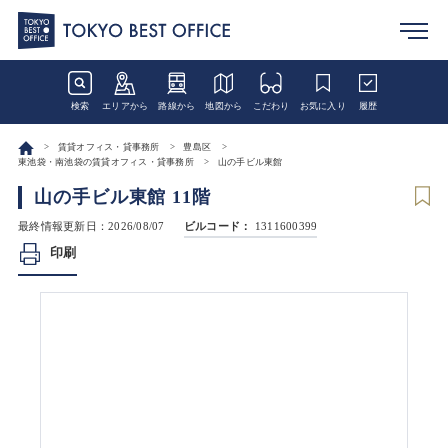
検索
エリアから
路線から
地図から
こだわり
お気に入り
履歴
賃貸オフィス・貸事務所
豊島区
東池袋・南池袋の賃貸オフィス・貸事務所
山の手ビル東館
山の手ビル東館 11階
最終情報更新日：2026/08/07
ビルコード：
1311600399
印刷