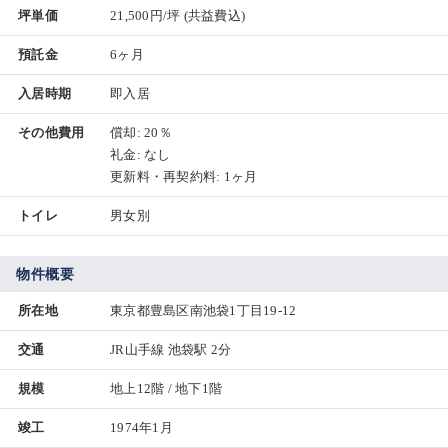
坪単価
21,500円/坪
(共益費込)
預託金
6ヶ月
入居時期
即入居
その他費用
償却: 20％
礼金: なし
更新料・再契約料: 1ヶ月
トイレ
男女別
物件概要
所在地
東京都豊島区南池袋1丁目19-12
交通
JR山手線 池袋駅 2分
規模
地上12階 / 地下1階
竣工
1974年1月