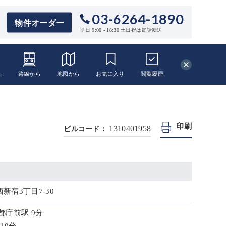
03-6264-1890
物件オーダー
平日 9:00 - 18:30 土日祝は電話転送
ら
路線から
地図から
お気に入り
閲覧
履歴
印刷
1310401958
ビルコード：
新宿3丁目7-30
都庁前駅 9分