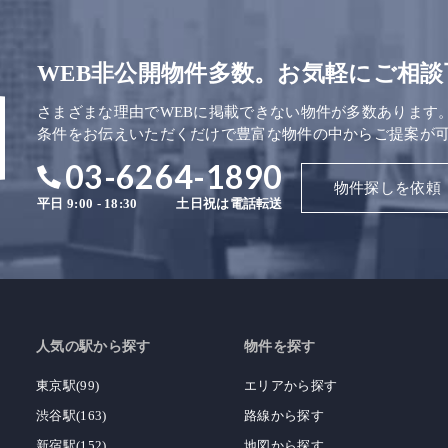
WEB非公開物件多数。お気軽にご相談
さまざまな理由でWEBに掲載できない物件が多数あります
条件をお伝えいただくだけで豊富な物件の中からご提案が
03-6264-1890
物件探しを依頼
平日 9:00 - 18:30
土日祝は電話転送
人気の駅から探す
物件を探す
東京駅(99)
エリアから探す
渋谷駅(163)
路線から探す
新宿駅(152)
地図から探す