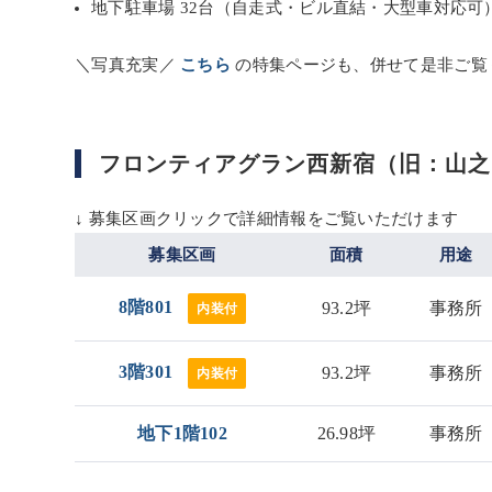
地下駐車場 32台（自走式・ビル直結・大型車対応可
＼写真充実／
こちら
の特集ページも、併せて是非ご覧
フロンティアグラン西新宿（旧：山之
↓ 募集区画クリックで詳細情報をご覧いただけます
募集区画
面積
用途
8階801
93.2坪
事務所
内装付
3階301
93.2坪
事務所
内装付
地下1階102
26.98坪
事務所