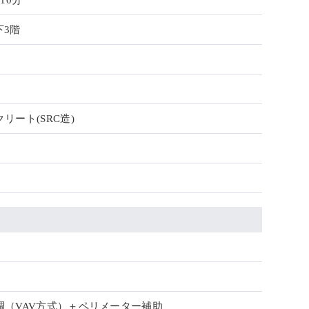
10分
下3階
リート(SRC造)
調（VAV方式）＋ペリメーター補助