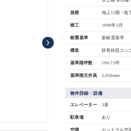
京王線 初台駅 
規模
地上12階 / 地
竣工
1990年3月
耐震基準
新耐震基準
構造
鉄骨鉄筋コンク
基準階坪数
190.75坪
基準階天井高
2,650mm
物件詳細・設備
エレベーター
3基
駐車場
あり
空調
セントラル空