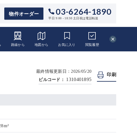
03-6264-1890
物件オーダー
平日 9:00 - 18:30 土日祝は電話転送
ら
路線から
地図から
お気に入り
閲覧
履歴
最終情報更新日：2026/05/20
印刷
1310401895
ビルコード：
28m²