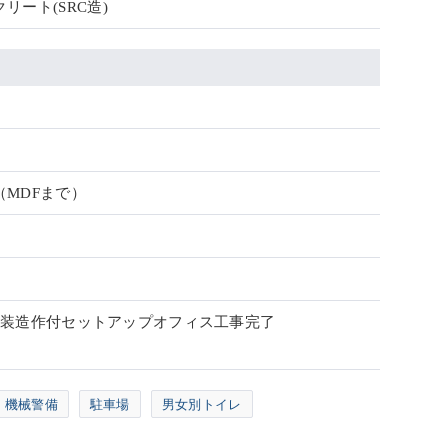
リート(SRC造)
（MDFまで）
月 内装造作付セットアップオフィス工事完了
機械警備
駐車場
男女別トイレ