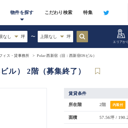
物件を探す
こだわり検索
特集
〜
エリアか
フィス・貸事務所
Polar 西新宿（旧：西新宿OSビル）
OSビル） 2階（募集終了）
賃貸条件
所在階
2階
内装付
面積
57.56坪 / 190.