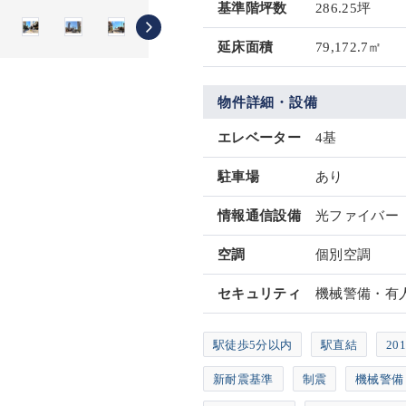
基準階坪数
286.25坪
延床面積
79,172.7㎡
物件詳細・設備
エレベーター
4基
駐車場
あり
情報通信設備
光ファイバー
空調
個別空調
セキュリティ
機械警備・有
駅徒歩5分以内
駅直結
20
新耐震基準
制震
機械警備