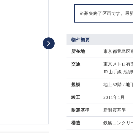
※募集終了区画です。最
物件概要
所在地
東京都豊島区東
交通
東京メトロ有楽
JR山手線 池袋
規模
地上52階 / 地
竣工
2011年1月
耐震基準
新耐震基準
構造
鉄筋コンクリー