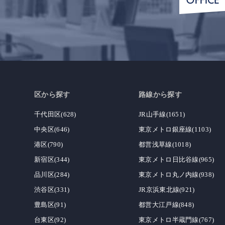
区から探す
路線から探す
千代田区(628)
JR山手線(1651)
中央区(646)
東京メトロ銀座線(1103)
港区(790)
都営浅草線(1018)
新宿区(344)
東京メトロ日比谷線(965)
品川区(284)
東京メトロ丸ノ内線(938)
渋谷区(331)
JR京浜東北線(921)
豊島区(91)
都営大江戸線(848)
台東区(92)
東京メトロ半蔵門線(767)