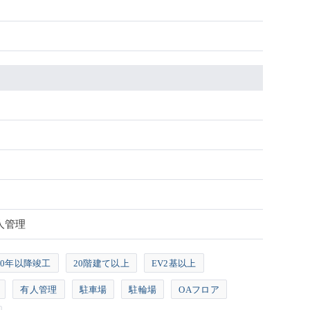
人管理
10年以降竣工
20階建て以上
EV2基以上
有人管理
駐車場
駐輪場
OAフロア