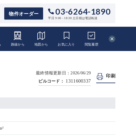
03-6264-1890
物件オーダー
平日 9:00 - 18:30 土日祝は電話転送
ら
路線から
地図から
お気に入り
閲覧
履歴
最終情報更新日：2026/06/29
印刷
1311600337
ビルコード：
m²