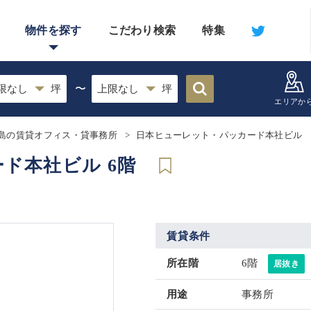
物件を探す
こだわり検索
特集
〜
エリアか
島の賃貸オフィス・貸事務所
日本ヒューレット・パッカード本社ビル
ド本社ビル 6階
賃貸条件
所在階
6階
居抜き
用途
事務所