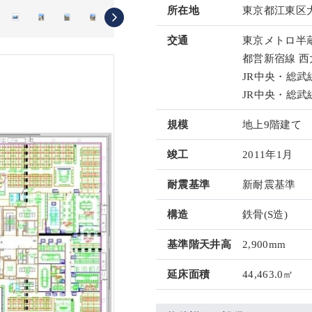
所在地
東京都江東区大
交通
東京メトロ半蔵
都営新宿線 西
JR中央・総武
JR中央・総武線
規模
地上9階建て
竣工
2011年1月
耐震基準
新耐震基準
構造
鉄骨(S造)
基準階天井高
2,900mm
延床面積
44,463.0㎡