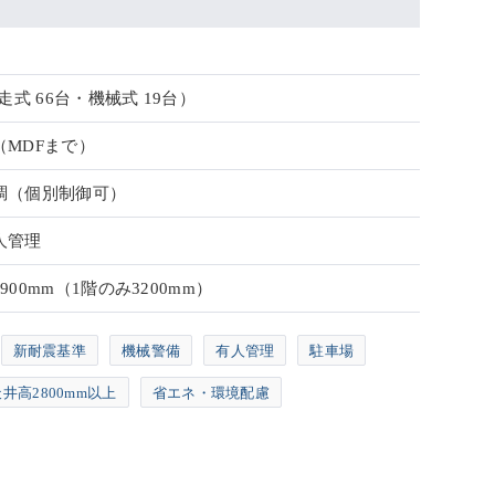
走式 66台・機械式 19台）
（MDFまで）
調（個別制御可）
人管理
00mm（1階のみ3200mm）
新耐震基準
機械警備
有人管理
駐車場
井高2800mm以上
省エネ・環境配慮