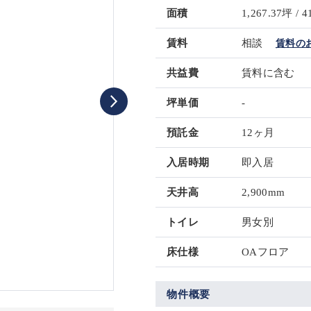
面積
1,267.37坪 / 4
賃料
相談
賃料の
共益費
賃料に含む
坪単価
-
預託金
12ヶ月
入居時期
即入居
天井高
2,900mm
トイレ
男女別
床仕様
OAフロア
物件概要