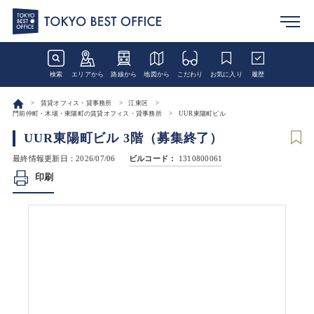
検索
エリアから
路線から
地図から
こだわり
お気に入り
履歴
賃貸オフィス・貸事務所
江東区
門前仲町・木場・東陽町の賃貸オフィス・貸事務所
UUR東陽町ビル
UUR東陽町ビル 3階（募集終了）
最終情報更新日：2026/07/06
ビルコード：
1310800061
印刷