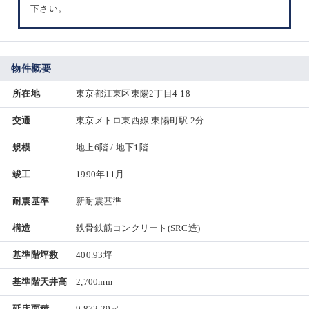
下さい。
物件概要
所在地
東京都江東区東陽2丁目4-18
交通
東京メトロ東西線 東陽町駅 2分
規模
地上6階 / 地下1階
竣工
1990年11月
耐震基準
新耐震基準
構造
鉄骨鉄筋コンクリート(SRC造)
基準階坪数
400.93坪
基準階天井高
2,700mm
延床面積
9,872.29㎡