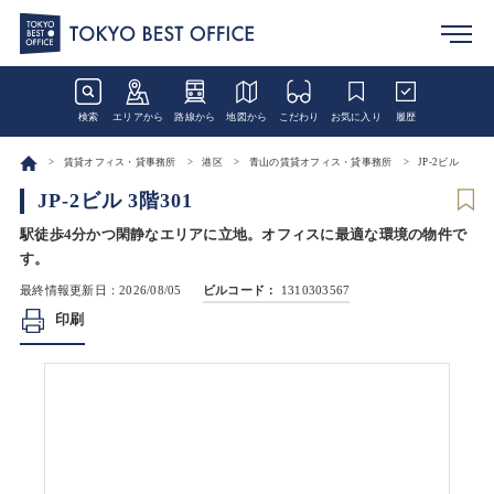
検索
エリアから
路線から
地図から
こだわり
お気に入り
履歴
賃貸オフィス・貸事務所
港区
青山の賃貸オフィス・貸事務所
JP-2ビル
JP-2ビル 3階301
駅徒歩4分かつ閑静なエリアに立地。オフィスに最適な環境の物件で
す。
最終情報更新日：2026/08/05
ビルコード：
1310303567
印刷