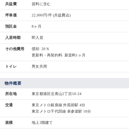
共益費
賃料に含む
坪単価
22,000円/坪
(共益費込)
預託金
8ヶ月
入居時期
即入居
その他費用
償却: 20％
更新料・再契約料: 新賃料1ヶ月
トイレ
男女共用
物件概要
所在地
東京都港区北青山2丁目10-24
交通
東京メトロ銀座線 外苑前駅 4分
東京メトロ千代田線 表参道駅 10分
規模
地上3階建て