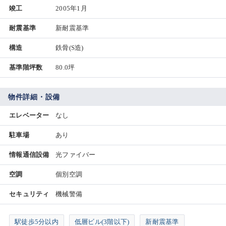
竣工
2005年1月
耐震基準
新耐震基準
構造
鉄骨(S造)
基準階坪数
80.0坪
物件詳細・設備
エレベーター
なし
駐車場
あり
情報通信設備
光ファイバー
空調
個別空調
セキュリティ
機械警備
駅徒歩5分以内
低層ビル(3階以下)
新耐震基準