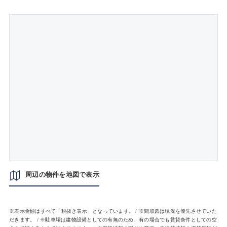
周辺の物件を地図で表示
※表示金額はすべて「税抜き表示」となっています。 / ※間取図は現況を優先させていた
だきます。 / ※駐車場は建物設備としての有無のため、有の場合でも賃貸条件としての空