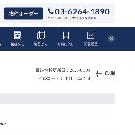
03-6264-1890
物件オーダー
平日 9:00 - 18:30 土日祝は電話転送
ら
路線から
地図から
お気に入り
閲覧
履歴
最終情報更新日：2025/08/04
印刷
1311302240
ビルコード：
6m²