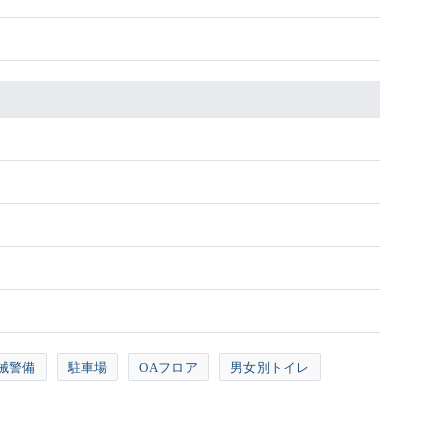
械警備
駐車場
OAフロア
男女別トイレ