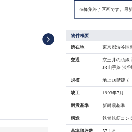
※募集終了区画です。最
物件概要
所在地
東京都渋谷区南
交通
京王井の頭線 
JR山手線 渋谷
規模
地上10階建て
竣工
1993年7月
耐震基準
新耐震基準
構造
鉄骨鉄筋コンク
基準階坪数
57.1坪