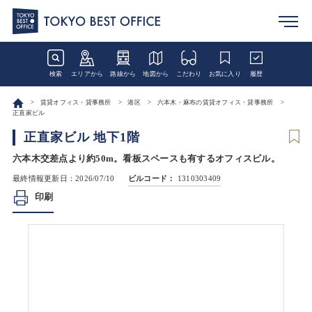
検索
エリアから
路線から
地図から
こだわり
お気に入り
履歴
賃貸オフィス・貸事務所
港区
六本木・麻布の賃貸オフィス・貸事務所
正直家ビル
正直家ビル 地下1階
六本木交差点より約50m。看板スペースも有するオフィスビル。
最終情報更新日：2026/07/10
ビルコード：
1310303409
印刷