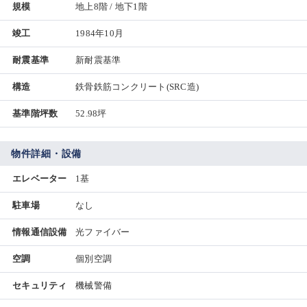
規模
地上8階 / 地下1階
竣工
1984年10月
耐震基準
新耐震基準
構造
鉄骨鉄筋コンクリート(SRC造)
基準階坪数
52.98坪
物件詳細・設備
エレベーター
1基
駐車場
なし
情報通信設備
光ファイバー
空調
個別空調
セキュリティ
機械警備