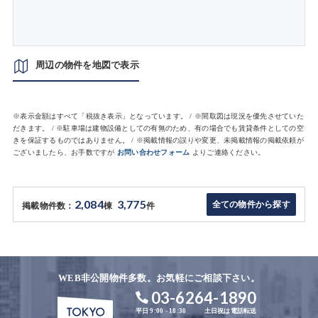
周辺の物件を地図で表示
※表示金額はすべて「税抜き表示」となっています。 / ※間取図は現況を優先させていた
だきます。 / ※駐車場は建物設備としての有無のため、有の場合でも賃貸条件としての空
きを保証するものではありません。 / ※掲載情報の誤りや変更、未掲載情報の掲載依頼が
ございましたら、お手数ですが
お問い合わせフォーム
よりご連絡ください。
2,084
3,775
全ての物件から探す
掲載物件数：
棟
件
WEB非公開物件多数。お気軽にご相談下さい。
03-6264-1890
平日 9:00 - 18:30
土日祝は電話転送