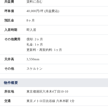
共益費
賃料に含む
坪単価
40,000円/坪
(共益費込)
預託金
8ヶ月
入居時期
即入居
その他費用
償却: 2ヶ月
礼金: 1ヶ月
更新料・再契約料: 1ヶ月
天井高
3,550mm
その他
スケルトン
物件概要
所在地
東京都港区六本木4丁目10-10
交通
東京メトロ日比谷線 六本木駅 1分