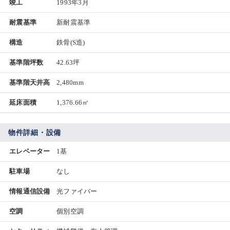
竣工
1993年3月
耐震基準
新耐震基準
構造
鉄骨(S造)
基準階坪数
42.63坪
基準階天井高
2,480mm
延床面積
1,376.66㎡
物件詳細・設備
エレベーター
1基
駐車場
なし
情報通信設備
光ファイバー
空調
個別空調