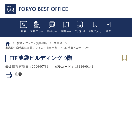
検索
エリアから
路線から
地図から
こだわり
お気に入り
履歴
賃貸オフィス・貸事務所
豊島区
東池袋・南池袋の賃貸オフィス・貸事務所
HF池袋ビルディング
HF池袋ビルディング 9階
最終情報更新日：2026/07/31
ビルコード：
1311600141
印刷