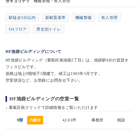
セキュリティ
機械警備・有人管理
駅徒歩5分以内
新耐震基準
機械警備
有人管理
OAフロア
男女別トイレ
HF池袋ビルディングについて
HF池袋ビルディング（豊島区南池袋2丁目）は、池袋駅4分の賃貸オ
フィスビルです。
規模は地上9階地下1階建て、竣工は1993年3月です。
空室状況など、お気軽にお問合せ下さい。
HF池袋ビルディングの空室一覧
↓ 募集区画クリックで詳細情報をご覧いただけます
9階
42.63坪
事務所
相談
内装付