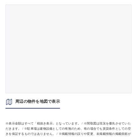
周辺の物件を地図で表示
※表示金額はすべて「税抜き表示」となっています。 / ※間取図は現況を優先させていた
だきます。 / ※駐車場は建物設備としての有無のため、有の場合でも賃貸条件としての空
きを保証するものではありません。 / ※掲載情報の誤りや変更、未掲載情報の掲載依頼が