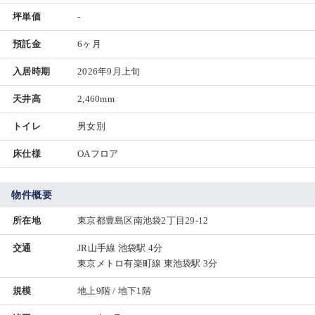
坪単価
-
預託金
6ヶ月
入居時期
2026年9月上旬
天井高
2,460mm
トイレ
男女別
床仕様
OAフロア
物件概要
所在地
東京都豊島区南池袋2丁目29-12
交通
JR山手線 池袋駅 4分
東京メトロ有楽町線 東池袋駅 3分
規模
地上9階 / 地下1階