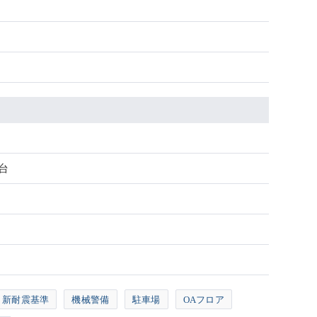
8台
新耐震基準
機械警備
駐車場
OAフロア