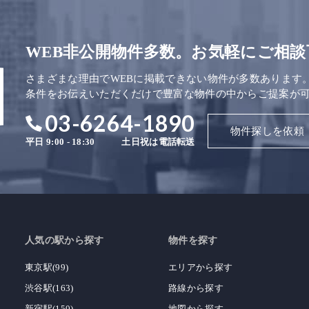
WEB非公開物件多数。お気軽にご相談
さまざまな理由でWEBに掲載できない物件が多数あります
条件をお伝えいただくだけで豊富な物件の中からご提案が
03-6264-1890
物件探しを依頼
平日 9:00 - 18:30
土日祝は電話転送
人気の駅から探す
物件を探す
東京駅(99)
エリアから探す
渋谷駅(163)
路線から探す
新宿駅(150)
地図から探す