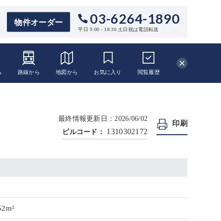
03-6264-1890
物件オーダー
平日 9:00 - 18:30 土日祝は電話転送
ら
路線から
地図から
お気に入り
閲覧
履歴
最終情報更新日：2026/06/02
印刷
1310302172
ビルコード：
52m²