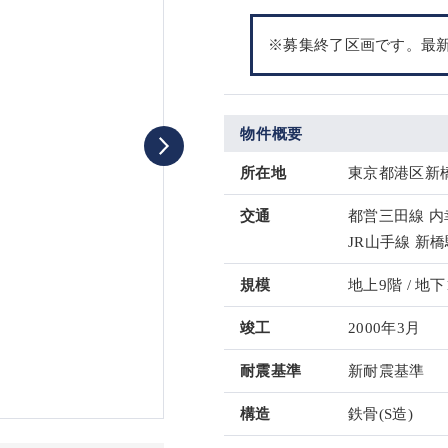
※募集終了区画です。最
物件概要
所在地
東京都港区新橋
交通
都営三田線 内
JR山手線 新橋
規模
地上9階 / 地下
竣工
2000年3月
耐震基準
新耐震基準
構造
鉄骨(S造)