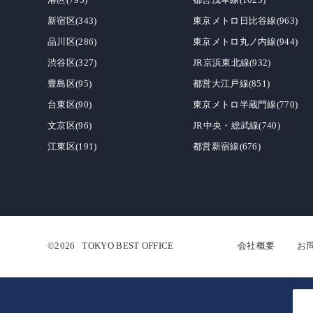
新宿区(343)
東京メトロ日比谷線(963)
品川区(286)
東京メトロ丸ノ内線(944)
渋谷区(327)
JR京浜東北線(932)
豊島区(95)
都営大江戸線(851)
台東区(90)
東京メトロ半蔵門線(770)
文京区(96)
JR中央・総武線(740)
江東区(191)
都営新宿線(676)
©2026
TOKYO BEST OFFICE
会社概要
お