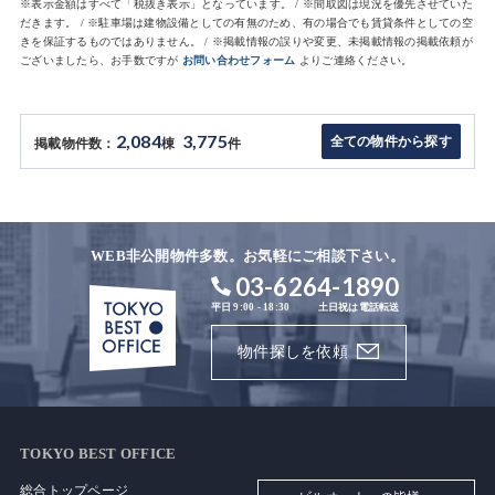
※表示金額はすべて「税抜き表示」となっています。 / ※間取図は現況を優先させていた
だきます。 / ※駐車場は建物設備としての有無のため、有の場合でも賃貸条件としての空
きを保証するものではありません。 / ※掲載情報の誤りや変更、未掲載情報の掲載依頼が
ございましたら、お手数ですが
お問い合わせフォーム
よりご連絡ください。
2,084
3,775
全ての物件から探す
掲載物件数：
棟
件
WEB非公開物件多数。お気軽にご相談下さい。
03-6264-1890
平日 9:00 - 18:30
土日祝は電話転送
物件探しを依頼
TOKYO BEST OFFICE
総合トップページ