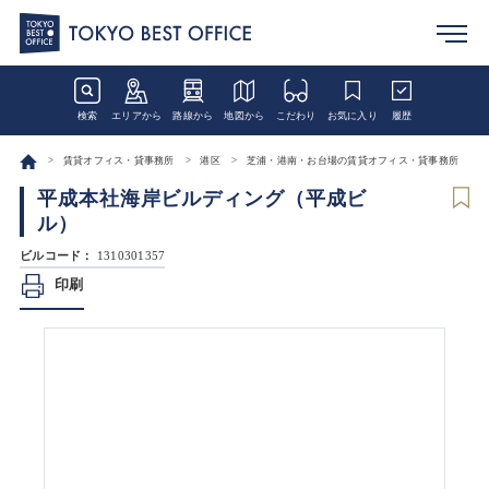
検索
エリアから
路線から
地図から
こだわり
お気に入り
履歴
賃貸オフィス・貸事務所
港区
芝浦・港南・お台場の賃貸オフィス・貸事務所
平成本社海岸ビルディング（平成ビ
ル）
ビルコード：
1310301357
印刷