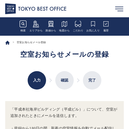
検索
エリアから
路線から
地図から
こだわり
お気に入り
履歴
空室お知らせメール登録
空室お知らせメールの登録
入力
確認
完了
「平成本社海岸ビルディング（平成ビル）」について、空室が
追加されたときにメールを送信します。
・登録から180日の間、新着の空室情報を自動でメール配信し