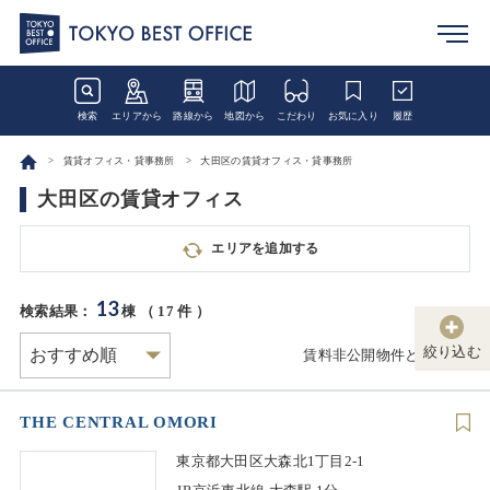
検索
エリアから
路線から
地図から
こだわり
お気に入り
履歴
賃貸オフィス・貸事務所
大田区の賃貸オフィス・貸事務所
大田区の賃貸オフィス
エリアを追加する
13
検索結果：
棟 （
17
件 ）
絞り込む
賃料非公開物件とは
THE CENTRAL OMORI
東京都大田区大森北1丁目2-1