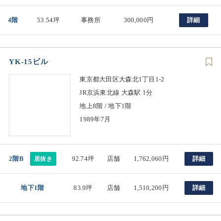
4階
53.54坪
事務所
300,000円
詳細
YK-15ビル
東京都大田区大森北1丁目1-2
JR京浜東北線 大森駅 1分
地上8階 / 地下1階
1989年7月
2階B
92.74坪
店舗
1,762,060円
詳細
居抜き
地下1階
83.9坪
店舗
1,510,200円
詳細