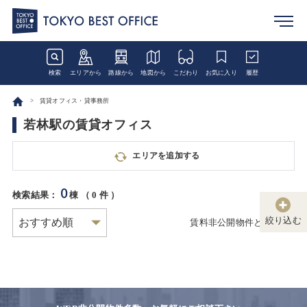
検索
エリアから
路線から
地図から
こだわり
お気に入り
履歴
賃貸オフィス・貸事務所
若林駅の賃貸オフィス
エリアを追加する
0
検索結果：
棟 （
0
件 ）
絞り込む
賃料非公開物件とは