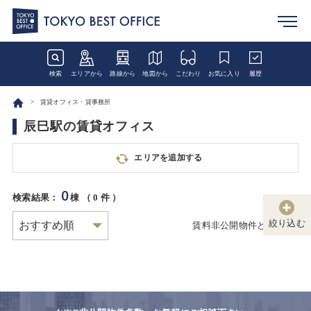
検索
エリアから
路線から
地図から
こだわり
お気に入り
履歴
賃貸オフィス・貸事務所
辰巳駅の賃貸オフィス
エリアを追加する
0
検索結果：
棟 （
0
件 ）
絞り込む
賃料非公開物件とは