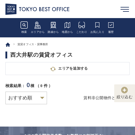
検索
エリアから
路線から
地図から
こだわり
お気に入り
履歴
賃貸オフィス・貸事務所
西大井駅の賃貸オフィス
エリアを追加する
0
検索結果：
棟 （
0
件 ）
絞り込む
賃料非公開物件とは