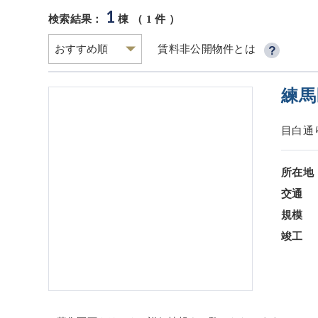
1
検索結果：
棟 （
1
件 ）
賃料非公開物件とは
練馬
目白通
所在地
交通
規模
竣工